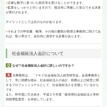
■
正確な数字に基づいた助言等を受けることができます。
■
監査をしっかりと行いますので、税法等に準拠した安心できる決算
が実行されます。
デメリットとしては次のものがあります。
■
それまでの申告書、帳簿、その他の書類が税理士事務所に預けてあ
れば、取り寄せて、会社内に保管する必要があります。
社会福祉法人会計について
Ｑ
なぜ？社会福祉法人会計に詳しいのですか？
Ａ
当事務所は、 「ＴＫＣ社会福祉法人経営研究会」会員事務所と
して、常に研鑽を積み、社会福祉法人の会計、税務および経営に関
するプロフェッショナルとして、社会福祉法人を支援しているから
です。
また、昨年度に引き続き、平成２５年度「岐阜県社会福祉法人等特
別指導監査官」を拝命しています。