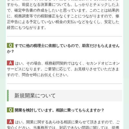
すから、前提となる決算書についても、しっかりとチェックした上
で、確定申告書の作成をしたいと思っています。このことは結果的
TKCシステムQ&A
に、税務調査等での税額修正をなくすことにつながりますので、修
正申告による予定していない税金の支払いなどをなくし、安定した
TKCのFinTechサービス
経営にもつながります。
関与先向け融資商品ご紹介
Ｑ
すでに他の税理士に依頼しているので、助言だけもらえません
経営改善オンデマンド講座
か？
Ａ
はい。その場合、税務顧問契約ではなく、セカンドオピニオン
個人情報の取扱
サービスになります。ご要望に応じて、お見積りさせていただきま
すので、問合せ時にお伝えください。
新規開業について
Ｑ
開業を検討しています。相談に乗ってもらえますか？
Ａ
はい。開業に関するあらゆる相談に乗らせて頂きますので、ご
安心ください。当事務所では、対応できない問題に関しては、提携