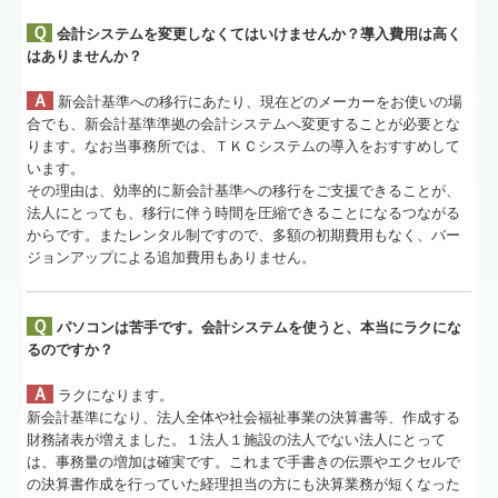
Ｑ
会計システムを変更しなくてはいけませんか？導入費用は高く
はありませんか？
Ａ
新会計基準への移行にあたり、現在どのメーカーをお使いの場
合でも、新会計基準準拠の会計システムへ変更することが必要とな
ります。なお当事務所では、ＴＫＣシステムの導入をおすすめして
います。
その理由は、効率的に新会計基準への移行をご支援できることが、
法人にとっても、移行に伴う時間を圧縮できることになるつながる
からです。またレンタル制ですので、多額の初期費用もなく、バー
ジョンアップによる追加費用もありません。
Ｑ
パソコンは苦手です。会計システムを使うと、本当にラクにな
るのですか？
Ａ
ラクになります。
新会計基準になり、法人全体や社会福祉事業の決算書等、作成する
財務諸表が増えました。１法人１施設の法人でない法人にとって
は、事務量の増加は確実です。これまで手書きの伝票やエクセルで
の決算書作成を行っていた経理担当の方にも決算業務が短くなった