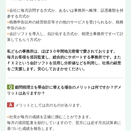
■
会社に毎月訪問する方式か、あるいは事務所へ帳簿、証憑書類を持
参する方式か
■
税務申告以外の経営助言等その他のサービスを受けられるか、税務
申告のみか
■
会計ソフトを導入し、自計化する方式か、税理士事務所ですべて計
算してもらう方式か
私どもの事務所は、ほぼ３０年間地元密着で愛されております。
毎月お客様を巡回監査し、総合的にサポートする事務所です。また
ＦＸ２という会計ソフトを活用し分析値などを利用し、社長の経営
をご支援します。安心しておまかせください。
Ｑ
顧問税理士を翠会計に替える場合のメリットは何ですか？デメ
リットはありますか？
Ａ
メリットとしては次のものがあります。
■
社長が毎月の成績を正確に掴むことができます。
毎月の巡回監査を励行していますので、翌月には必ず月次試算表に
基づいた成績を報告します。