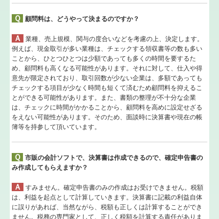
Ｑ
顧問料は、どうやって決まるのですか？
補助金・助成金・融資情報
Ａ
業種、売上規模、関与の度合いなどを考慮の上、決定します。
よくある質問
例えば、現金取引が多い業種は、チェックする領収書等の数も多い
ことから、ひとつひとつは少額であっても多くの時間を要するた
認定支援機関
め、顧問料も高くなる可能性があります。それに対して、仕入や得
意先が限定されており、取引回数が少ない企業は、多額であっても
活動実績
チェックする項目が少なく時間も短くて済むため顧問料を抑えるこ
とができる可能性があります。また、書類の整理が不十分な企業
は、チェックに時間がかかることから、顧問料を高めに設定せざる
電子申告
をえない可能性があります。そのため、面談時に決算書や現在の帳
簿等を持参して頂いています。
提携企業
アクセス
Ｑ
市販の会計ソフトで、決算書は作成できるので、確定申告書の
み作成してもらえますか？
関連リンク
Ａ
すみません。確定申告書のみの作成はお受けできません。税額
リンク集
は、利益を起点として計算していきます。決算書に記載の利益自体
に誤りがあれば、当然ながら、税額も正しくは計算することができ
ません。税務の専門家として、正しく税額を計算する責任がありま
経営者お役立ち情報