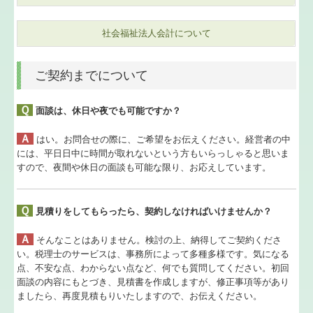
経営者の皆様へ
社会福祉法人会計について
相続・生前贈与
ご契約までについて
公益法人 社会福祉法人
Ｑ
面談は、休日や夜でも可能ですか？
社会福祉法人の皆様へ
Ａ
はい。お問合せの際に、ご希望をお伝えください。経営者の中
セミナー案内
には、平日日中に時間が取れないという方もいらっしゃると思いま
すので、夜間や休日の面談も可能な限り、お応えしています。
オンラインセミナー
Ｑ
見積りをしてもらったら、契約しなければいけませんか？
連続黒字の為に
Ａ
そんなことはありません。検討の上、納得してご契約くださ
経営計画
い。税理士のサービスは、事務所によって多種多様です。気になる
点、不安な点、わからない点など、何でも質問してください。初回
決算カウンセリング
面談の内容にもとづき、見積書を作成しますが、修正事項等があり
ましたら、再度見積もりいたしますので、お伝えください。
経営審査