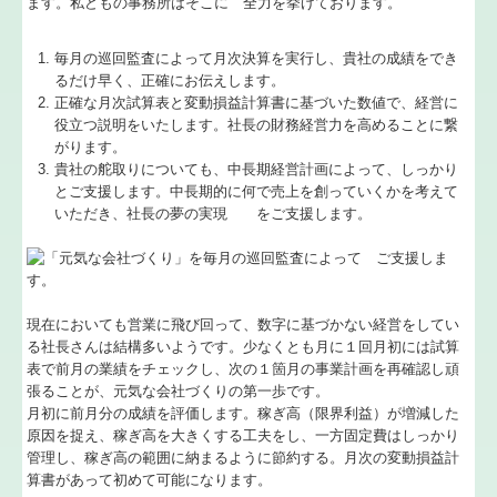
ます。私どもの事務所はそこに 全力を挙げております。
補助金・助成金・融資情報
毎月の巡回監査によって月次決算を実行し、貴社の成績をでき
るだけ早く、正確にお伝えします。
よくある質問
正確な月次試算表と変動損益計算書に基づいた数値で、経営に
役立つ説明をいたします。社長の財務経営力を高めることに繋
認定支援機関
がります。
貴社の舵取りについても、中長期経営計画によって、しっかり
とご支援します。中長期的に何で売上を創っていくかを考えて
活動実績
いただき、社長の夢の実現 をご支援します。
電子申告
提携企業
現在においても営業に飛び回って、数字に基づかない経営をしてい
アクセス
る社長さんは結構多いようです。少なくとも月に１回月初には試算
表で前月の業績をチェックし、次の１箇月の事業計画を再確認し頑
張ることが、元気な会社づくりの第一歩です。
関連リンク
月初に前月分の成績を評価します。稼ぎ高（限界利益）が増減した
原因を捉え、稼ぎ高を大きくする工夫をし、一方固定費はしっかり
リンク集
管理し、稼ぎ高の範囲に納まるように節約する。月次の変動損益計
算書があって初めて可能になります。
経営者お役立ち情報