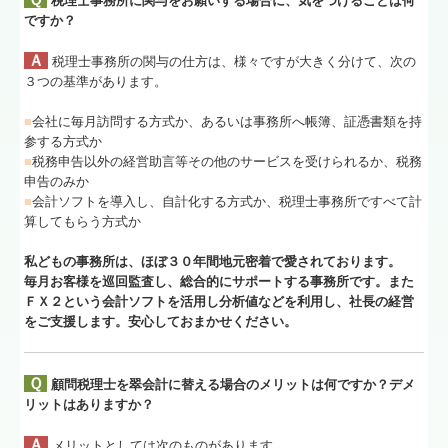
税理士事務所に関与をお願いする場合に、気をつけることは何
ですか？
Ａ
税理士事務所の関与の仕方は、様々ですが大きく分けて、次の
３つの基準があります。
■
会社に毎月訪問する方式か、あるいは事務所へ帳簿、証憑書類を持
参する方式か
■
税務申告以外の経営助言等その他のサービスを受けられるか、税務
申告のみか
■
会計ソフトを導入し、自計化する方式か、税理士事務所ですべて計
算してもらう方式か
私どもの事務所は、ほぼ３０年間地元密着で愛されております。
毎月お客様を巡回監査し、総合的にサポートする事務所です。また
ＦＸ２という会計ソフトを活用し分析値などを利用し、社長の経営
をご支援します。安心しておまかせください。
Ｑ
顧問税理士を翠会計に替える場合のメリットは何ですか？デメ
リットはありますか？
Ａ
メリットとしては次のものがあります。