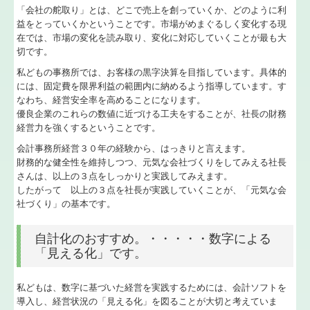
「会社の舵取り」とは、どこで売上を創っていくか、どのように利
益をとっていくかということです。市場がめまぐるしく変化する現
TKCシステムQ&A
在では、市場の変化を読み取り、変化に対応していくことが最も大
切です。
TKCのFinTechサービス
私どもの事務所では、お客様の黒字決算を目指しています。具体的
には、固定費を限界利益の範囲内に納めるよう指導しています。す
関与先向け融資商品ご紹介
なわち、経営安全率を高めることになります。
優良企業のこれらの数値に近づける工夫をすることが、社長の財務
経営改善オンデマンド講座
経営力を強くするということです。
会計事務所経営３０年の経験から、はっきりと言えます。
個人情報の取扱
財務的な健全性を維持しつつ、元気な会社づくりをしてみえる社長
さんは、以上の３点をしっかりと実践してみえます。
したがって 以上の３点を社長が実践していくことが、「元気な会
社づくり」の基本です。
自計化のおすすめ。・・・・・数字による
「見える化」です。
私どもは、数字に基づいた経営を実践するためには、会計ソフトを
導入し、経営状況の「見える化」を図ることが大切と考えていま