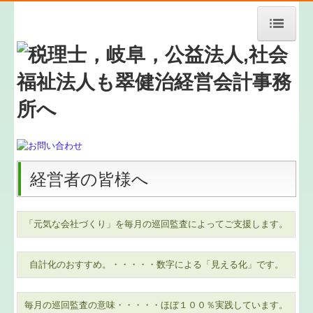
HOME
事務所紹介
経営理念
料金案内
経営者の皆様へ
メールでのお問い合わせ
業務案内
「元気な会社づくり」を毎月の巡回監査によってご支援します。
お知らせ
自計化のおすすめ。・・・・・数字による「見える化」です。
ご契約までの流れ
毎月の巡回監査の意味・・・・・ほぼ１００％実践しています。
新規開業支援