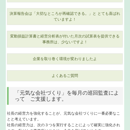
経営者の皆様へ
決算報告会は「大切なところが再確認できる。」と とても喜ばれ
ていますよ！
相続・生前贈与
変動損益計算書と経営分析表が付いた月次の試算表を提供できる
公益法人 社会福祉法人
事務所は、少ないですよ！
社会福祉法人の皆様へ
企業を取り巻く環境が変わりましたよ
セミナー案内
よくあるご質問
オンラインセミナー
連続黒字の為に
「元気な会社づくり」を毎月の巡回監査によ
って ご支援します。
経営計画
社長の経営力を強化することが、元気な会社づくりに一番必要なこ
決算カウンセリング
とと考えています。
社長の経営力は、次の３つを実行することによって確実に強化され
経営審査