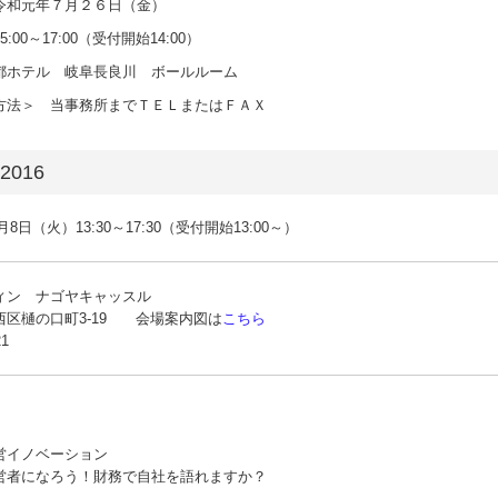
和元年７月２６日（金）
7:00（受付開始14:00）
ホテル 岐阜長良川 ボールルーム
法＞ 当事務所までＴＥＬまたはＦＡＸ
016
月8日（火）13:30～17:30（受付開始13:00～）
ィン ナゴヤキャッスル
西区樋の口町3-19 会場案内図は
こちら
21
営イノベーション
営者になろう！財務で自社を語れますか？