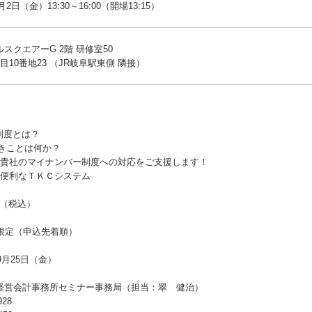
月2日（金）13:30～16:00（開場13:15）
スクエアーG 2階 研修室50
目10番地23 （JR岐阜駅東側 隣接）
ー制度とは？
べきことは何か？
所が、貴社のマイナンバー制度への対応をご支援します！
心・便利なＴＫＣシステム
円（税込）
様限定（申込先着順）
9月25日（金）
経営会計事務所セミナー事務局（担当：翠 健治）
928