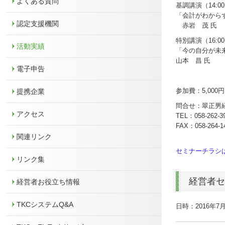
よくある質問
基調講演（14:00
「会計がわから
認定支援機関
赤岩 茂 氏
特別講演（16:00
活動実績
「今の自分が未
山本 昌 氏
電子申告
参加費：5,00
提携企業
問合せ：翠正男
アクセス
TEL：
058-262-3
FAX：058-264-1
関連リンク
セミナーチラシ
リンク集
経営者
経営者お役立ち情報
TKCシステムQ&A
日時：2016年7月