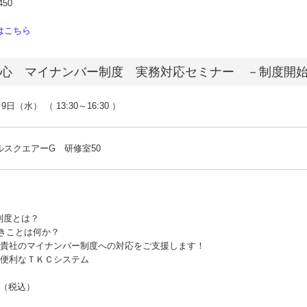
450
はこちら
心 マイナンバー制度 実務対応セミナー －制度開始
日（水） （ 13:30～16:30 ）
スクエアーG 研修室50
ー制度とは？
べきことは何か？
所が、貴社のマイナンバー制度への対応をご支援します！
心・便利なＴＫＣシステム
円（税込）