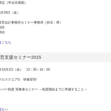
様限定（申込先着順）
8月28日（金）
経営会計事務所セミナー事務局（担当：翠）
928
450
はこちら
営支援セミナー2015
10月2日（金） 13：30～16：00
ルスクエアG 研修室50
ンバー制度 実務者セミナー ～制度開始までに準備すること～
ばん
へ