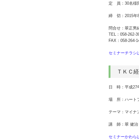
定 員：30名
締 切：2015年
問合せ：翠正男
TEL：
058-262-3
FAX：058-264-1
セミナーチラシ
ＴＫＣ経
日 時：平成27年
場 所：ハートフ
テーマ：マイナ
講 師：翠 健治
セミナーかわら