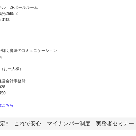
テル 2Fボールルーム
695-2
5-3100
が輝く魔法のコミュニケーション
氏
0円（お一人様）
経営会計事務所
928
450
はこちら
定!! これで安心 マイナンバー制度 実務者セミナー