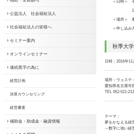
相続・生前贈与
＜日時＞ 令
15:00～1
公益法人 社会福祉法人
＜場所＞ 都
社会福祉法人の皆様へ
＜申し込み方
セミナー案内
秋季大学2
オンラインセミナー
日時：2016年11
連続黒字の為に
場所：ウェステ
経営計画
愛知県名古屋市
TEL 052-521-21
決算カウンセリング
経営審査
テーマ：
補助金・助成金・融資情報
夢をかなえる経
～数字に強い経