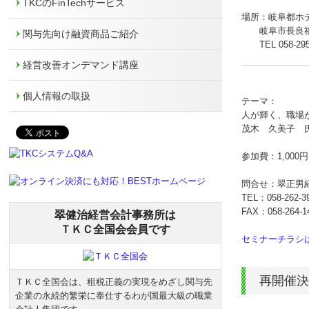
TKCのFinTechサービス
場所：岐阜都ホ
岐阜市長良福光2
関与先向け融資商品ご紹介
TEL
058-29
経営改善オンデマンド講座
個人情報の取扱
テーマ：
人が輝く、職場
茂木 久美子 
参加費：1,00
問合せ：翠正男
TEL：
058-262-3
FAX：058-264-1
翠健治経営会計事務所は
ＴＫＣ全国会会員です
セミナーチラシ
再開催決
ＴＫＣ全国会は、租税正義の実現をめざし関与先
企業の永続的繁栄に奉仕するわが国最大級の職業