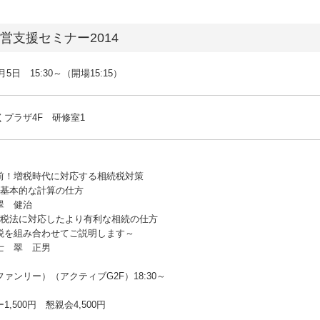
営支援セミナー2014
月5日 15:30～（開場15:15）
プラザ4F 研修室1
前！増税時代に対応する相続税対策
の基本的な計算の仕方
翠 健治
続税法に対応したより有利な相続の仕方
税を組み合わせてご説明します～
士 翠 正男
ァンリー）（アクティブG2F）18:30～
,500円 懇親会4,500円