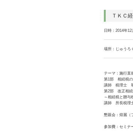
ＴＫＣ経
日時：2014年12
場所：じゅうろく
テーマ：施行直
第1部 相続税
講師 税理士 
第2部 改正相
～相続税と贈与
講師 所長税理
懇親会：煌麗（フ
参加費：セミナー1