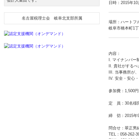
会計人集団です。
日時：2015年10
名古屋税理士会 岐阜北支部所属
場所：ハートフル
岐阜市橋本町1丁
内容：
I. マイナンバ
II. 貴社がする
III. 当事務
IV. 安全・安
参加費：1,500
定 員：30名
締 切：2015年
問合せ：翠正男
TEL：
058-262-3