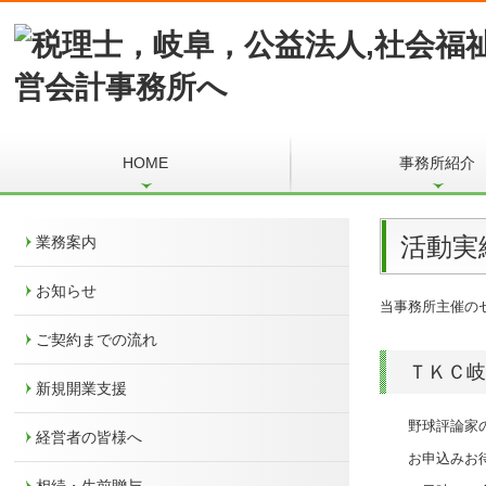
HOME
事務所紹介
活動実
業務案内
お知らせ
当事務所主催の
ご契約までの流れ
ＴＫＣ岐
新規開業支援
野球評論家の
経営者の皆様へ
お申込みお待