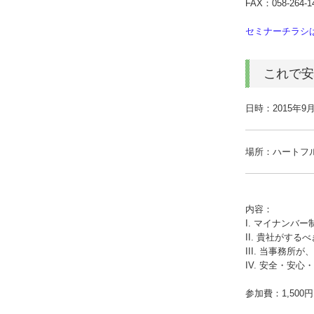
FAX：058-264-1
セミナーチラシ
これで安
日時：2015年9月9
場所：ハートフル
内容：
I. マイナンバ
II. 貴社がする
III. 当事務
IV. 安全・安
参加費：1,500