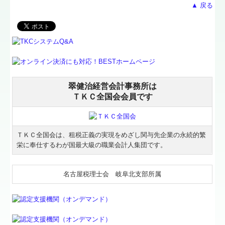
▲ 戻る
TKCシステムQ&A
TKCのFinTechサービス
関与先向け融資商品ご紹介
翠健治経営会計事務所は
経営改善オンデマンド講座
ＴＫＣ全国会会員です
個人情報の取扱
ＴＫＣ全国会は、租税正義の実現をめざし関与先企業の永続的繁
栄に奉仕するわが国最大級の職業会計人集団です。
名古屋税理士会 岐阜北支部所属