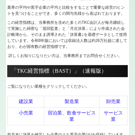
業界の平均や黒字企業の平均と比較をすることで重要な経営のヒン
経営者の皆様へ
トを見つけることができ、多くの関与先様から喜ばれております。
この経営指標は、当事務所を含めた多くのTKC会計人が毎月継続し
相続・生前贈与
て実施した綿密な「巡回監査」と「月次決算」により作成された会
計帳簿から、そのまま誘導された「決算書｣を基礎データとして使用
公益法人 社会福祉法人
しています。令和8年版においては収録法人数は約26万社超に達して
おり、わが国有数の経営指標です。
社会福祉法人の皆様へ
詳しくお知りになりたい方は、当事務所までお問合せください。
セミナー案内
「TKC経営指標（BAST）」（速報版）
オンラインセミナー
ご覧になりたい業種をクリックしてください。
連続黒字の為に
建設業
製造業
卸売業
経営計画
小売業
宿泊業、飲食サービス
サービス
業
業
決算カウンセリング
経営審査
前月末に決算を確定した企業のうち黒字企業(※)を収録しています。