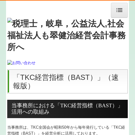
HOME
事務所紹介
経営理念
料金案内
「TKC経営指標（BAST）」
（速
メールでのお問い合わせ
報版）
業務案内
当事務所における「TKC経営指標（BAST）」
お知らせ
活用への取組み
ご契約までの流れ
当事務所は、TKC全国会が昭和50年から毎年発行している「TKC経
新規開業支援
営指標（BAST）」を経営分析に活用しております。