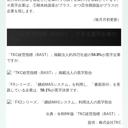
※黒字企業は、①期末純資産がプラス、かつ②当期損益がプラスの
企業を指します。
補助金・助成金・融資情報
（毎月月初更新）
よくある質問
「TKC経営指標（BAST）」で見る黒字企業の
認定支援機関
割合
活動実績
「TKC経営指標（BAST）」掲載法人約26万社超の
54.8%
が黒字企業
ですが、
電子申告
提携企業
「FXシリーズ」「継続MASシステム」を利用し、「書面添付」を実
アクセス
践している企業は、
58.1%
が黒字決算です。
関連リンク
出典：令和8年版「TKC経営指標
（BAST）」
リンク集
提供：株式会社TKC
経営者お役立ち情報