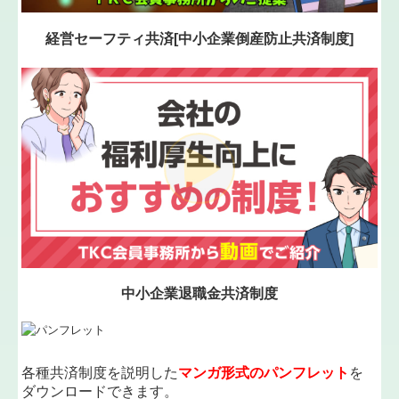
TKCシステムQ&A
経営セーフティ共済[中小企業倒産防止共済制度]
TKCのFinTechサービス
関与先向け融資商品ご紹介
経営改善オンデマンド講座
個人情報の取扱
中小企業退職金共済制度
各種共済制度を説明した
マンガ形式のパンフレット
を
ダウンロードできます。