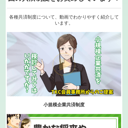
経営者の皆様へ
各種共済制度について、動画でわかりやすく紹介して
います。
相続・生前贈与
公益法人 社会福祉法人
社会福祉法人の皆様へ
セミナー案内
オンラインセミナー
連続黒字の為に
経営計画
小規模企業共済制度
決算カウンセリング
経営審査