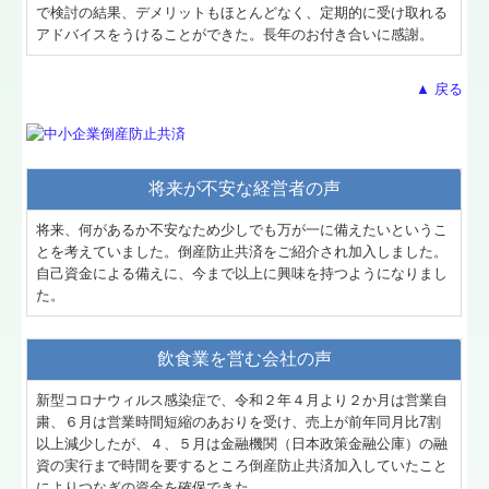
で検討の結果、デメリットもほとんどなく、定期的に受け取れる
アドバイスをうけることができた。長年のお付き合いに感謝。
▲ 戻る
将来が不安な経営者の声
将来、何があるか不安なため少しでも万が一に備えたいというこ
とを考えていました。倒産防止共済をご紹介され加入しました。
自己資金による備えに、今まで以上に興味を持つようになりまし
た。
飲食業を営む会社の声
新型コロナウィルス感染症で、令和２年４月より２か月は営業自
粛、６月は営業時間短縮のあおりを受け、売上が前年同月比7割
以上減少したが、４、５月は金融機関（日本政策金融公庫）の融
資の実行まで時間を要するところ倒産防止共済加入していたこと
によりつなぎの資金を確保できた。