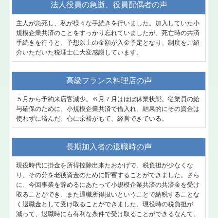
法人役員の急逝、役員配偶者の声
主人が急死し、私が様々な手続きを行いました。加入していた小
規模企業共済のことをすっかり忘れていましたが、死亡時の共済
手続きを行うと、予想以上の金額が入金予定となり、制度をご紹
介いただいた税理士に大変感謝しています。
高級フランス料理店の声
５月から予約来店客減少。６月７月はほぼ休業状態。従業員の給
与確保のために、小規模企業共済で借入れ。結果的にその資金は
使わずに済んだ。心に余裕がもて、経営できている。
長期加入者の退職時の声
現役時代に掛金を所得控除出来たおかげで、税負担が少なくな
り、その分を老後資金のために貯蓄することができました。さら
に、今回事業を辞めるにあたって小規模企業共済の共済金を受け
取ることができ、また退職所得扱いということで納税することな
く退職金として受け取ることができました。現役時の税負担が
減って、退職時にも有利な条件で受け取ることができるなんて、