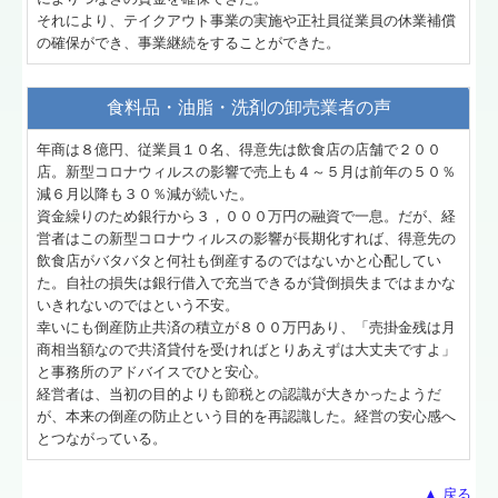
それにより、テイクアウト事業の実施や正社員従業員の休業補償
の確保ができ、事業継続をすることができた。
食料品・油脂・洗剤の卸売業者の声
年商は８億円、従業員１０名、得意先は飲食店の店舗で２００
店。新型コロナウィルスの影響で売上も４～５月は前年の５０％
減６月以降も３０％減が続いた。
資金繰りのため銀行から３，０００万円の融資で一息。だが、経
営者はこの新型コロナウィルスの影響が長期化すれば、得意先の
飲食店がバタバタと何社も倒産するのではないかと心配してい
た。自社の損失は銀行借入で充当できるが貸倒損失まではまかな
いきれないのではという不安。
幸いにも倒産防止共済の積立が８００万円あり、「売掛金残は月
商相当額なので共済貸付を受ければとりあえずは大丈夫ですよ」
と事務所のアドバイスでひと安心。
経営者は、当初の目的よりも節税との認識が大きかったようだ
が、本来の倒産の防止という目的を再認識した。経営の安心感へ
とつながっている。
▲ 戻る