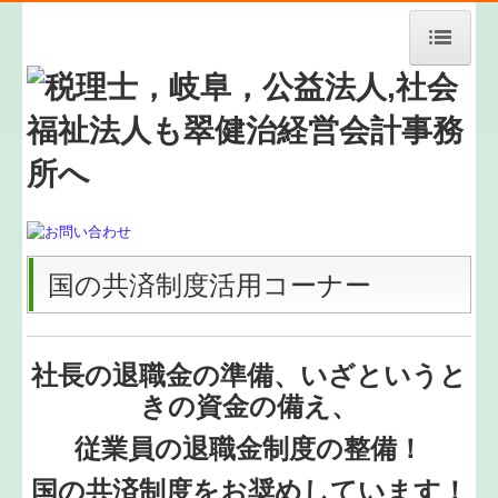
HOME
事務所紹介
経営理念
料金案内
国の共済制度活用コーナー
メールでのお問い合わせ
業務案内
社長の退職金の準備、いざというと
お知らせ
きの資金の備え、
ご契約までの流れ
従業員の退職金制度の整備！
国の共済制度をお奨めしています！
新規開業支援