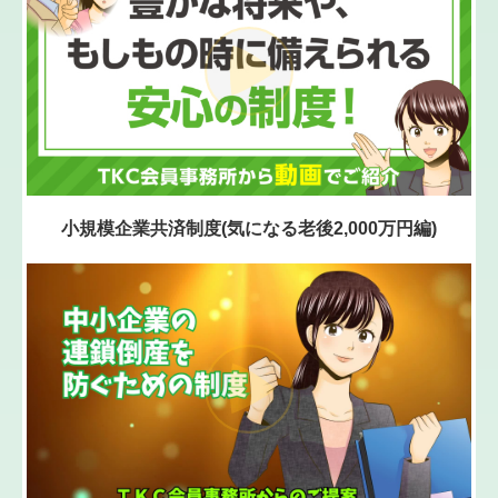
補助金・助成金・融資情報
よくある質問
認定支援機関
活動実績
小規模企業共済制度(気になる老後2,000万円編)
電子申告
提携企業
アクセス
関連リンク
リンク集
経営者お役立ち情報